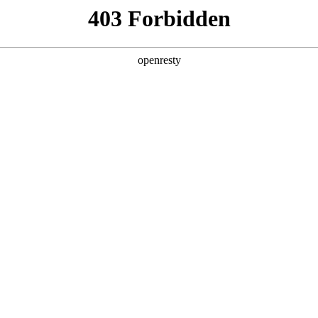
产品及服务
行业解决方案
合作伙伴
投资者关系
WAY S8530-128D智算底座
多智能体场景规模化商用落地，成为驱动全球超算力基础设施扩容的核心引擎。A
高带宽、低时延、高可靠的集群互联网络，成为超大规模AI集群建设
深刻影响模型训练效率、推理调度能力与算力资源整体转化价值，是AI产