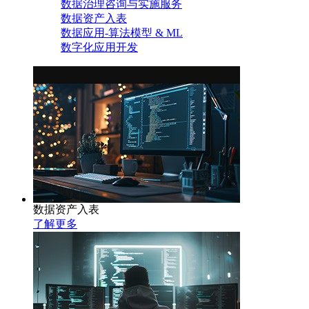
数据治理咨询与实施服务
数据资产入表
数据应用-算法模型 & ML
数字化应用开发
数据资产入表
了解更多