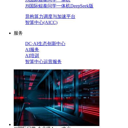
J9国际鲲泰问学一体机DeepSeek版
异构算力调度与加速平台
智算中心(AICC)
服务
DC·AI生态创新中心
AI服务
AI培训
智算中心运营服务